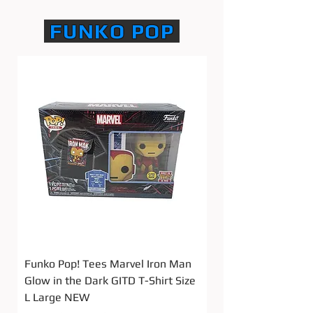
FUNKO POP
Funko Pop! Tees Marvel Iron Man
Funko Pop! Comic C
Glow in the Dark GITD T-Shirt Size
Batgirl DC Comics V
L Large NEW
NEW IN BOX