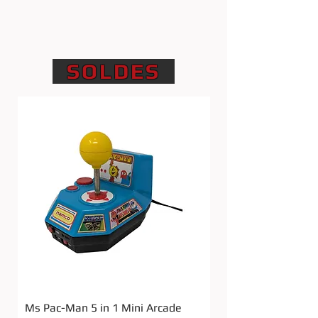
SOLDES
Ms Pac-Man 5 in 1 Mini Arcade
Star Wars Darth V