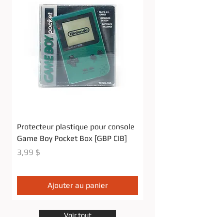
Protecteur plastique pour console
Protecteur Plastiqu
Game Boy Pocket Box [GBP CIB]
Funko PoP! 6''
Prix
Prix
3,99 $
4,99 $
Ajouter au panier
Voir tout