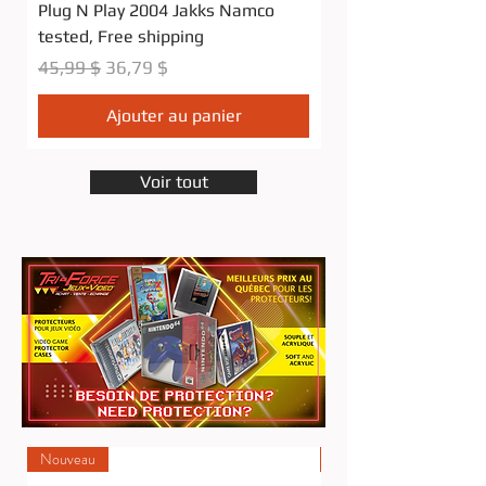
Plug N Play 2004 Jakks Namco
Plug N Play Video 
tested, Free shipping
pacific 2005 Tested
Prix original
Prix promotionnel
Prix original
45,99 $
36,79 $
44,99 $
Ajouter au panier
Voir tout
Nouveau
Nouveau