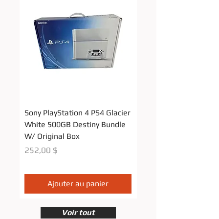
Sony PlayStation 4 PS4 Glacier
Blue Nintendo Gameb
White 500GB Destiny Bundle
Advance GBA SP Cons
W/ Original Box
System CIB Complete 
TESTED
Prix
252,00 $
Prix original
311,00 $
Ajouter au panier
Voir tout