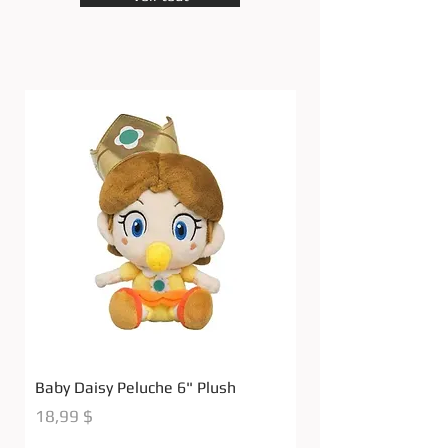
Baby Daisy Peluche 6" Plush
Bomb Omb Peluche 
Prix
Prix
18,99 $
18,99 $