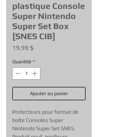
plastique Console
Super Nintendo
Super Set Box
[SNES CIB]
Prix
19,99 $
Quantité
*
Ajouter au panier
Protecteurs pour format de
boîte Consoles Super
Nintendo Super Set SNES.
Produit neuf, meilleure