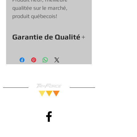
qualitée sur le marché,
produit québecois!
Garantie de Qualité
Tout nos Protecteur viennent
avec une garantie de qualité, si
un protecteur est brisé nous
vous le remplacerons.
Vous pouvez donc magasiner en
toute confiance!
Méthodes de Paiements