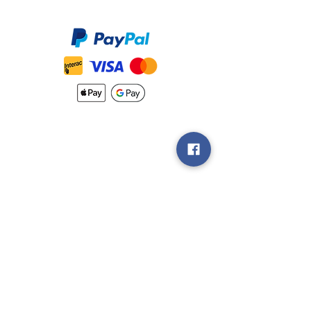
Accepté
Nouveautés
Méthodes
d'Expéditions
Politique de
Retour &
Garantie
Rejoignez notre
groupe V.I.P