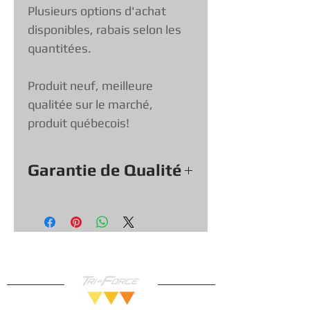
Plusieurs options d'achat
disponibles, rabais selon les
quantitées.
Produit neuf, meilleure
qualitée sur le marché,
produit québecois!
Garantie de Qualité
Tout nos Protecteur viennent
avec une garantie de qualité, si
un protecteur est brisé nous
vous le remplacerons.
Vous pouvez donc magasiner en
toute confiance!