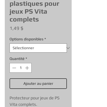
plastiques pour
jeux PS Vita
complets
Prix
1,49 $
Options disponibles
*
Quantité
*
Ajouter au panier
Protecteur pour jeux de PS
Vita complets.