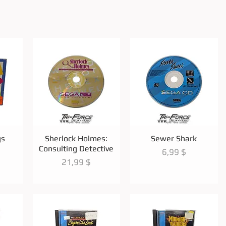
de
Aperçu rapide
Aperçu rapide
gs
Sherlock Holmes:
Sewer Shark
Consulting Detective
Prix
6,99 $
Prix
21,99 $