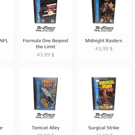
de
Aperçu rapide
Aperçu rapide
 NFL
Formula One Beyond
Midnight Raiders
the Limit
Prix
43,99 $
Prix
43,99 $
de
Aperçu rapide
Aperçu rapide
ke
Tomcat Alley
Surgical Strike