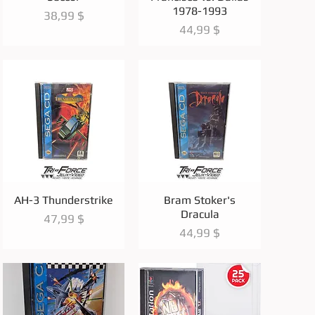
1978-1993
Prix
38,99 $
Prix
44,99 $
Aperçu rapide
Aperçu rapide
AH-3 Thunderstrike
Bram Stoker's
Dracula
Prix
47,99 $
Prix
44,99 $