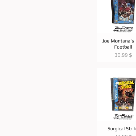
Aperçu rapi
Joe Montana's
Football
Prix
30,99 $
Aperçu rapi
Surgical Stri