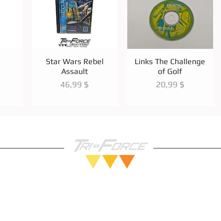
de
Aperçu rapide
Aperçu rapide
Star Wars Rebel
Links The Challenge
Assault
of Golf
Prix
Prix
46,99 $
20,99 $
Vendez nous vos Jeux!