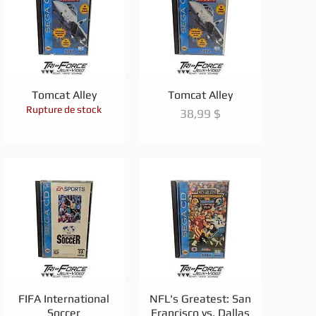
Aperçu rapide
Aperçu rapide
Tomcat Alley
Tomcat Alley
Rupture de stock
Prix
38,99 $
Aperçu rapide
Aperçu rapide
FIFA International
NFL's Greatest: San
Soccer
Francisco vs. Dallas