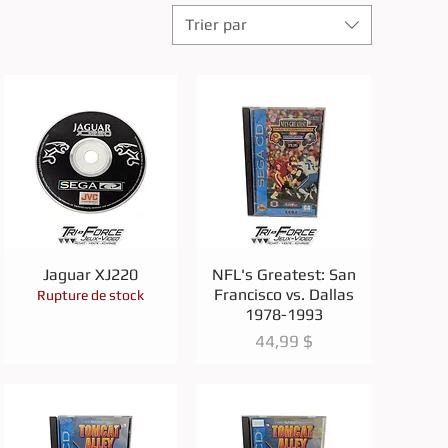
Trier par
Aperçu rapide
Aperçu rapide
Jaguar XJ220
NFL's Greatest: San
Francisco vs. Dallas
Rupture de stock
1978-1993
Prix
44,99 $