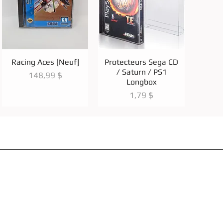
Aperçu rapide
Aperçu rapide
Racing Aces [Neuf]
Protecteurs Sega CD
/ Saturn / PS1
Prix
148,99 $
Longbox
Prix
1,79 $
Nouveautés
Méthodes d'Expéditions