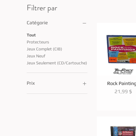
Filtrer par
Catégorie
Tout
Protecteurs
Jeux Complet (CIB)
Jeux Neuf
Jeux Seulement (CD/Cartouche)
Aperçu rapi
Prix
Rock Paintin
Prix
21,99 $
1 $CA
149 $CA