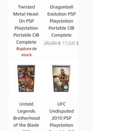
Twisted
Dragonball
Metal Head-
Evolution PSP
On PSP
Playstation
Playstation
Portable CIB
Portable CIB
Complete
Complete
Prix original
Prix promotionnel
20,00 $
17,60 $
Rupture de
stock
Untold
UFC
Legends
Undisputed
Brotherhood
2010 PSP
of the Blade
Playstation