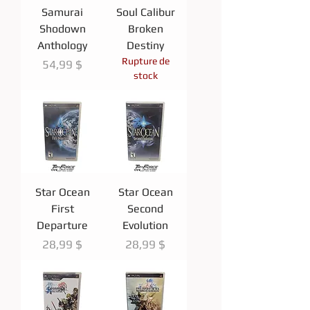
Samurai
Soul Calibur
Shodown
Broken
Anthology
Destiny
Rupture de
Prix
54,99 $
stock
Star Ocean
Star Ocean
First
Second
Departure
Evolution
Prix
Prix
28,99 $
28,99 $