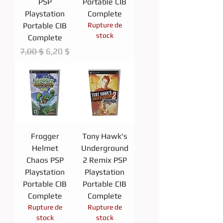
PSP
Portable CIB
Playstation
Complete
Portable CIB
Rupture de
stock
Complete
Prix original
Prix promotionnel
7,00 $
6,20 $
Frogger
Tony Hawk's
Helmet
Underground
Chaos PSP
2 Remix PSP
Playstation
Playstation
Portable CIB
Portable CIB
Complete
Complete
Rupture de
Rupture de
stock
stock