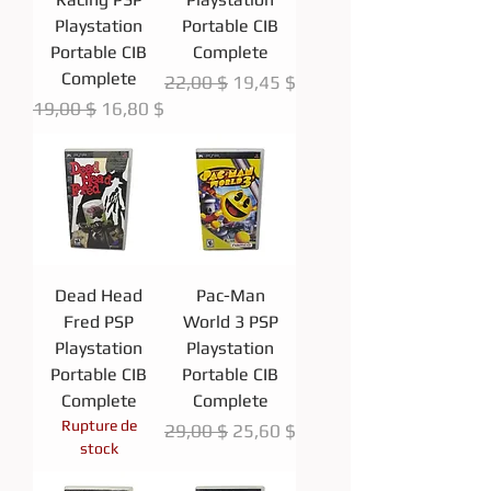
Playstation
Portable CIB
Portable CIB
Complete
Complete
Prix original
Prix promotionnel
22,00 $
19,45 $
Prix original
Prix promotionnel
19,00 $
16,80 $
Dead Head
Pac-Man
Fred PSP
World 3 PSP
Playstation
Playstation
Portable CIB
Portable CIB
Complete
Complete
Rupture de
Prix original
Prix promotionnel
29,00 $
25,60 $
stock