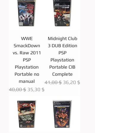
WWE
Midnight Club
SmackDown
3 DUB Edition
vs. Raw 2011
PSP
PSP
Playstation
Playstation
Portable CIB
Portable no
Complete
manual
Prix original
Prix promotionnel
41,00 $
36,20 $
Prix original
Prix promotionnel
40,00 $
35,30 $