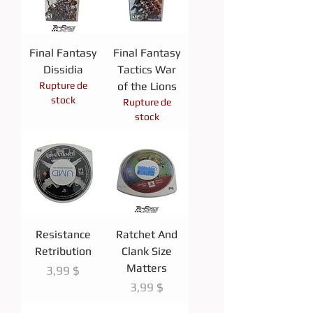
Final Fantasy
Final Fantasy
Dissidia
Tactics War
Rupture de
of the Lions
stock
Rupture de
stock
Resistance
Ratchet And
Retribution
Clank Size
Matters
Prix
3,99 $
Prix
3,99 $