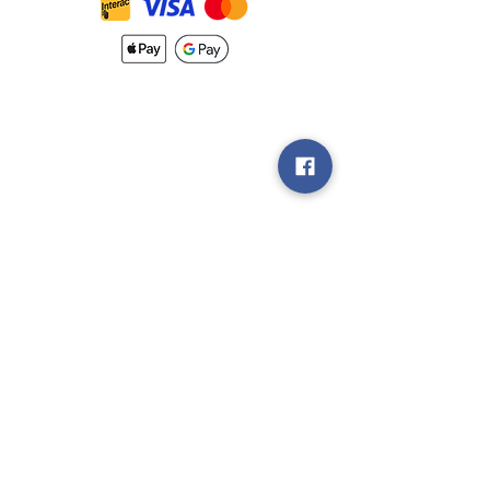
Nouveautés
Méthodes
d'Expéditions
Politique de
Retour &
Garantie
Rejoignez notre
groupe V.I.P
Vendez nous
vos Jeux!