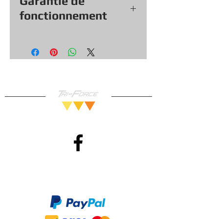
Garantie de
fonctionnement
Tout nos jeux, consoles et
accessoires (sauf exception &
objets vendu tel quel) viennent
avec une garantie de
fonctionnement de
30
jours, vous
pouvez donc magasiner en toute
confiance!
Méthodes de Paiements
Accepté