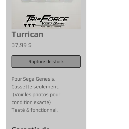
Turrican
Prix
37,99 $
Rupture de stock
Pour Sega Genesis.
Cassette seulement.
(Voir les photos pour
condition exacte)
Testé & fonctionnel.