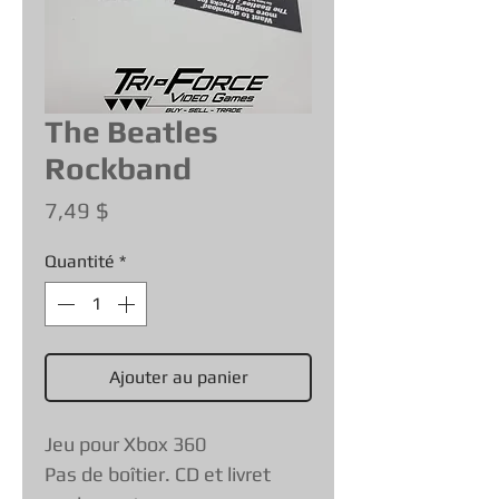
The Beatles
Rockband
Prix
7,49 $
Quantité
*
Ajouter au panier
Jeu pour Xbox 360
Pas de boîtier. CD et livret