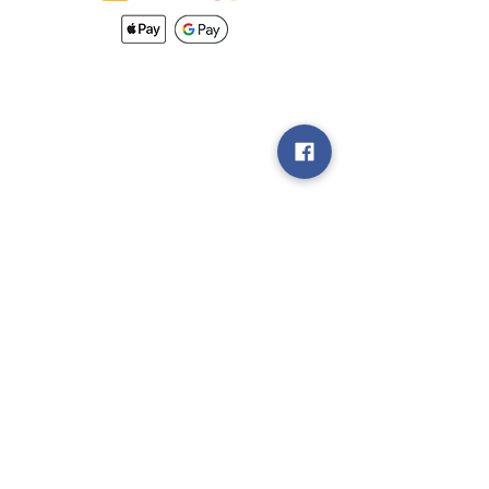
Nouveautés
Méthodes
d'Expéditions
Politique de
Retour &
Garantie
Rejoignez notre
groupe V.I.P
Vendez nous
vos Jeux!