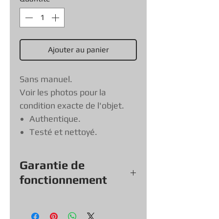
Ajouter au panier
Sans manuel.
Voir les photos pour la
condition exacte de l'objet.
Authentique.
Testé et nettoyé.
Garantie de
fonctionnement
Tout nos jeux, consoles et
accessoires (sauf exception &