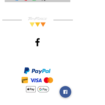
objets vendu tel quel) viennent
avec une garantie de
fonctionnement de
30
jours, vous
pouvez donc magasiner en toute
confiance!
Méthodes de Paiements
Accepté