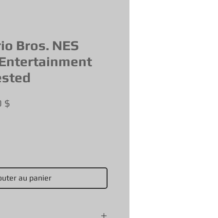
io Bros. NES
Entertainment
ested
Prix
0 $
al
promotionnel
outer au panier