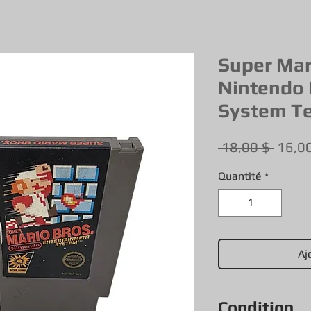
Super Mar
Nintendo 
System T
Prix
 18,00 $ 
16,0
origin
Quantité
*
Aj
Condition