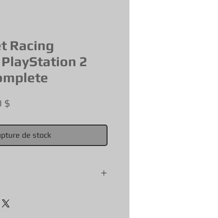
et Racing
 PlayStation 2
omplete
Prix
0 $
al
promotionnel
pture de stock
ur avoir une idée de la
t.