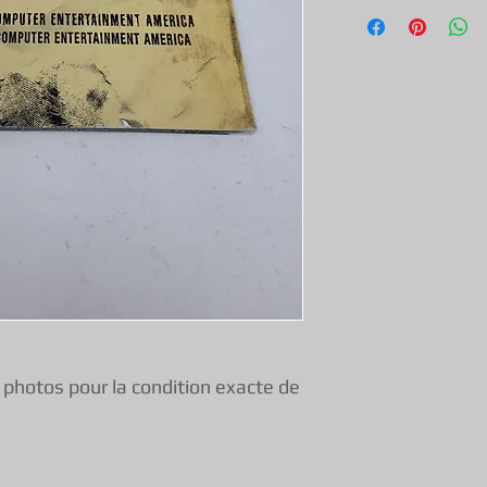
Tout nos jeux, con
exception & objets
une garantie de f
vous pouvez donc 
s photos pour la condition exacte de