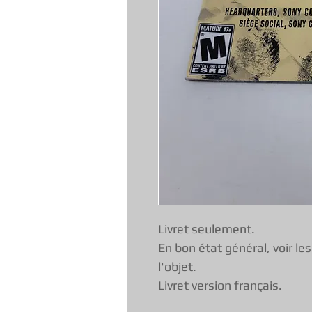
Livret seulement.
En bon état général, voir le
l'objet.
Livret version français.