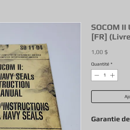
SOCOM II 
[FR] (Livr
Prix
1,00 $
Quantité
*
Aj
Garantie d