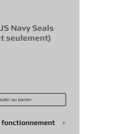
US Navy Seals
et seulement)
outer au panier
e fonctionnement