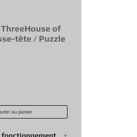
 ThreeHouse of
se-tête / Puzzle
outer au panier
e fonctionnement