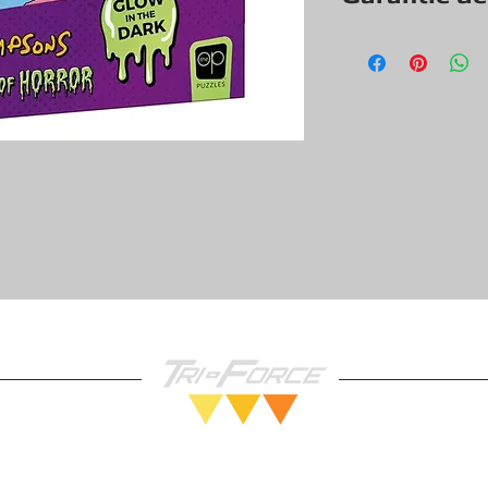
Tout nos jeux, con
exception & objets
une garantie de f
vous pouvez donc 