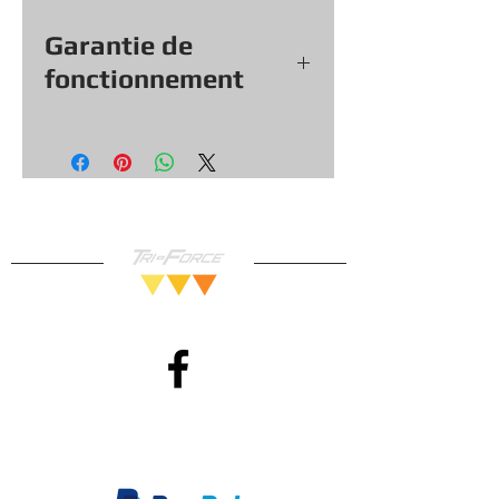
Garantie de
fonctionnement
Tout nos jeux, consoles et
accessoires (sauf exception &
objets vendu tel quel) viennent
avec une garantie de
fonctionnement de
30
jours, vous
pouvez donc magasiner en toute
confiance!
Méthodes de Paiements
Accepté