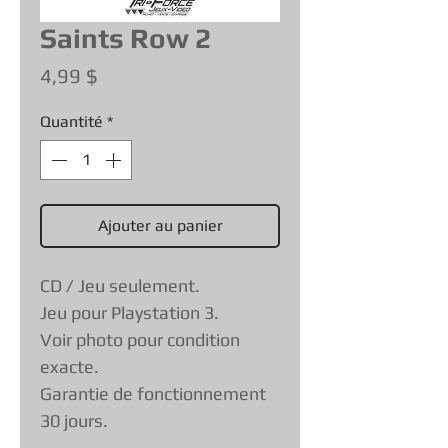
Saints Row 2
Prix
4,99 $
Quantité
*
Ajouter au panier
CD / Jeu seulement.
Jeu pour Playstation 3.
Voir photo pour condition
exacte.
Garantie de fonctionnement
30 jours.