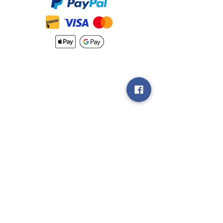
Nouveautés
Méthodes
d'Expéditions
Politique de
Retour &
Garantie
Rejoignez notre
groupe V.I.P
Vendez nous