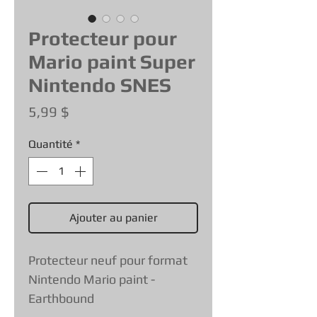
Protecteur pour
Mario paint Super
Nintendo SNES
Prix
5,99 $
Quantité
*
Ajouter au panier
Protecteur neuf pour format
Nintendo Mario paint -
Earthbound