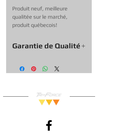
Produit neuf, meilleure
qualitée sur le marché,
produit québecois!
Garantie de Qualité
Tout nos Protecteur viennent
avec une garantie de qualité, si
un protecteur est brisé nous
vous le remplacerons.
Vous pouvez donc magasiner en
toute confiance!