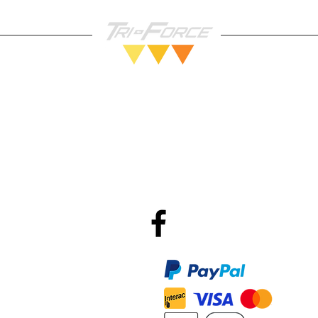
Vendez nous vos Jeux!
Po
R
Méthodes de Paiements
Accepté