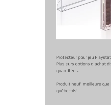
Protecteur pour jeu Playsta
Plusieurs options d'achat di
quantitées.
Produit neuf, meilleure qual
québecois!