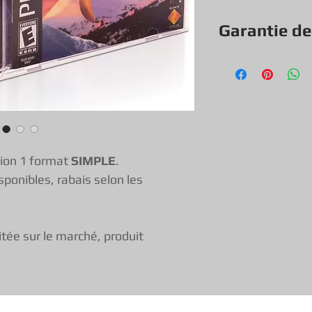
Garantie de
Tout nos Protecteu
de qualité, si un p
remplacerons.
Vous pouvez donc 
tion 1 format
SIMPLE
.
sponibles, rabais selon les
itée sur le marché, produit