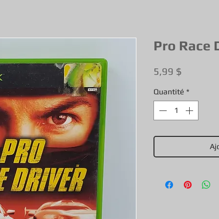
Pro Race 
Prix
5,99 $
Quantité
*
Aj