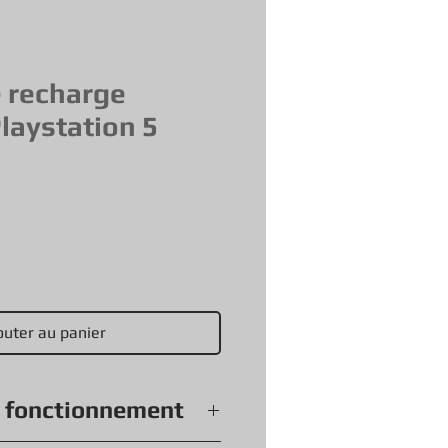
e recharge
laystation 5
outer au panier
e fonctionnement