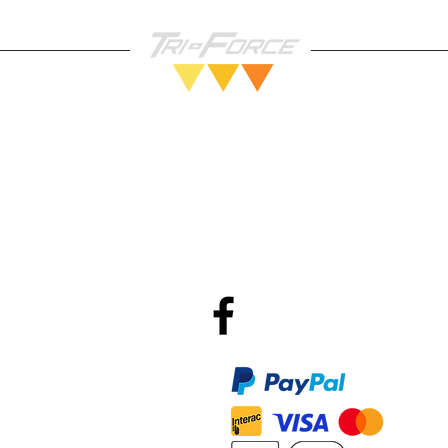
Vendez nous vos Jeux!
Po
R
Méthodes de Paiements
Accepté