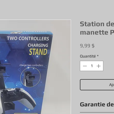
Station d
manette P
Prix
9,99 $
Quantité
*
Aj
Garantie d