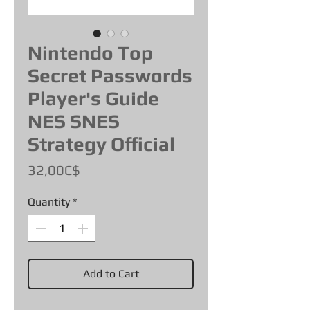
Nintendo Top
Secret Passwords
Player's Guide
NES SNES
Strategy Official
Price
32,00C$
Quantity
*
Add to Cart