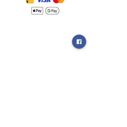
Nouveautés
Méthodes
d'Expéditions
Politique de
Retour &
Garantie
Rejoignez notre
groupe V.I.P
Vendez nous
vos Jeux!