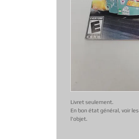
Livret seulement.
En bon état général, voir le
l'objet.