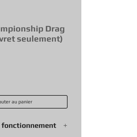
mpionship Drag
ivret seulement)
outer au panier
e fonctionnement