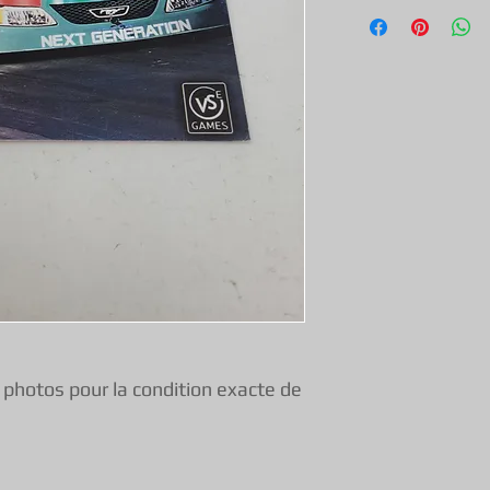
Tout nos jeux, con
exception & objets
une garantie de f
vous pouvez donc 
s photos pour la condition exacte de