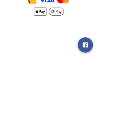
Nouveautés
Méthodes
d'Expéditions
Politique de
Retour &
Garantie
Rejoignez notre
groupe V.I.P
Vendez nous
vos Jeux!