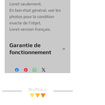
Livret seulement.
En bon état général, voir les
photos pour la condition
exacte de l'objet.
Livret version français.
Garantie de
fonctionnement
Tout nos jeux, consoles et
accessoires (sauf exception &
objets vendu tel quel) viennent
avec une garantie de
fonctionnement de 30 jours, vous
pouvez donc magasiner en toute
confiance!