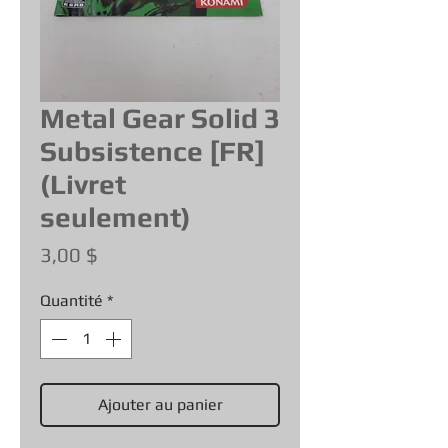
Metal Gear Solid 3
Subsistence [FR]
(Livret
seulement)
Prix
3,00 $
Quantité
*
Ajouter au panier