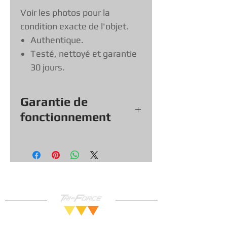
Voir les photos pour la
condition exacte de l'objet.
Authentique.
Testé, nettoyé et garantie
30 jours.
Garantie de
fonctionnement
Tout nos jeux, consoles et
accessoires (sauf exception &
objets vendu tel quel) viennent
avec une garantie de
fonctionnement de
30
jours, vous
pouvez donc magasiner en toute
confiance!