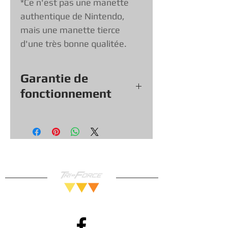
*Ce n'est pas une manette
authentique de Nintendo,
mais une manette tierce
d'une très bonne qualitée.
Garantie de
fonctionnement
Tout nos jeux, consoles et
accessoires (sauf exception &
objets vendu tel quel) viennent
avec une garantie de
fonctionnement de
30
jours, vous
pouvez donc magasiner en toute
confiance!