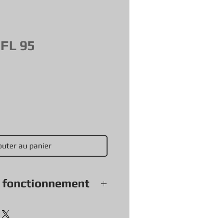
FL 95
outer au panier
e fonctionnement
soles et accessoires (sauf
 vendu tel quel) viennent avec