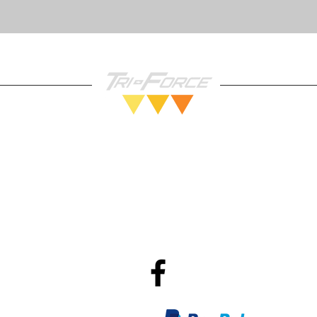
Vendez nous vos Jeux!
Po
R