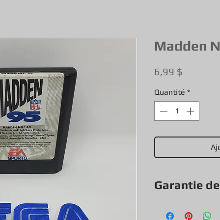
Madden N
Prix
6,99 $
Quantité
*
Aj
Garantie d
Tout nos jeux, con
exception & objets