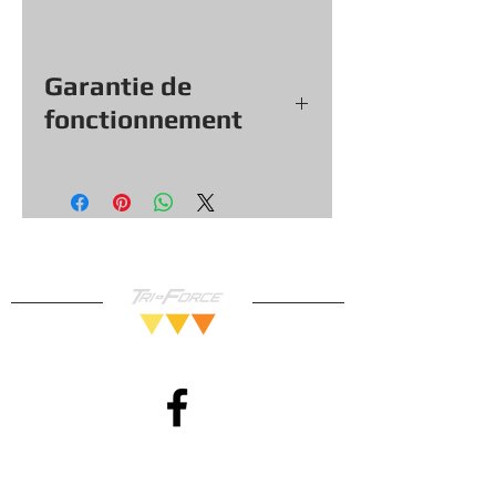
Garantie de
fonctionnement
Tout nos jeux, consoles et
accessoires (sauf exception &
objets vendu tel quel) viennent
avec une garantie de
fonctionnement de
30
jours, vous
pouvez donc magasiner en toute
confiance!
Méthodes de Paiements