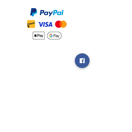
Accepté
Nouveautés
Méthodes
d'Expéditions
Politique de
Retour &
Garantie
Rejoignez notre
groupe V.I.P