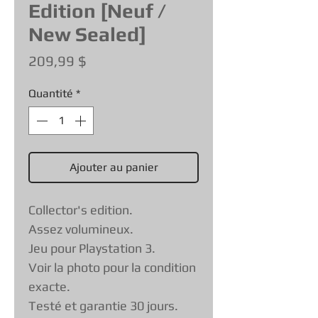
Edition [Neuf /
New Sealed]
Prix
209,99 $
Quantité
*
Ajouter au panier
Collector's edition.
Assez volumineux.
Jeu pour Playstation 3.
Voir la photo pour la condition
exacte.
Testé et garantie 30 jours.