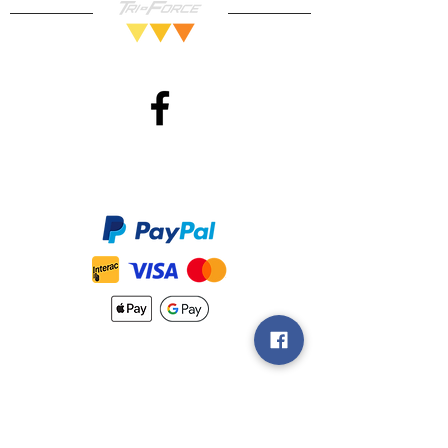
pouvez donc magasiner en toute
confiance!
Méthodes de Paiements
Accepté
Nouveautés
Méthodes