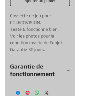
Ajouter au panier
Cassette de jeu pour
COLECOVISION.
Testé & fonctionne bien.
Voir les photos pour la
condition exacte de l'objet.
Garantie 30 jours.
Garantie de
fonctionnement
Tout nos jeux, consoles et
accessoires (sauf exception &
objets vendu tel quel) viennent
avec une garantie de
fonctionnement de
30
jours, vous