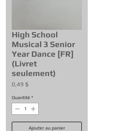
High School
Musical 3 Senior
Year Dance [FR]
(Livret
seulement)
Prix
0,49 $
Quantité
*
Ajouter au panier