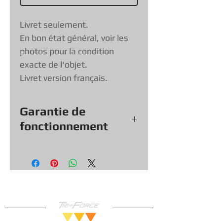
Livret seulement.
En bon état général, voir les
photos pour la condition
exacte de l'objet.
Livret version français.
Garantie de
fonctionnement
Tout nos jeux, consoles et
accessoires (sauf exception &
objets vendu tel quel) viennent
avec une garantie de
fonctionnement de 30 jours, vous
pouvez donc magasiner en toute
confiance!