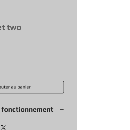
t two
outer au panier
e fonctionnement
soles et accessoires (sauf
 vendu tel quel) viennent avec