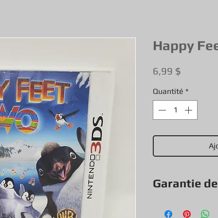
Happy Fee
Prix
6,99 $
Quantité
*
Aj
Garantie d
Tout nos jeux, con
exception & objets