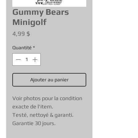
Gummy Bears
Minigolf
Prix
4,99 $
Quantité
*
Ajouter au panier
Voir photos pour la condition
exacte de l'item.
Testé, nettoyé & garanti.
Garantie 30 jours.