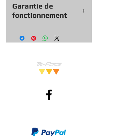
Garantie de
fonctionnement
Tout nos jeux, consoles et
accessoires (sauf exception &
objets vendu tel quel) viennent
avec une garantie de
fonctionnement de
30
jours, vous
pouvez donc magasiner en toute
confiance!
Méthodes de Paiements
Accepté