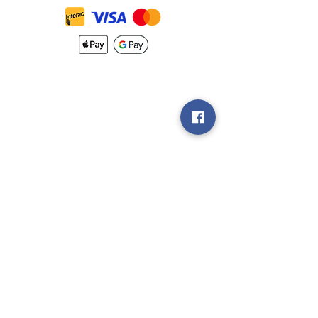
Nouveautés
Méthodes
d'Expéditions
Politique de
Retour &
Garantie
Rejoignez notre
groupe V.I.P
Vendez nous
vos Jeux!