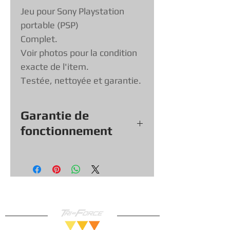
Jeu pour Sony Playstation
portable (PSP)
Complet.
Voir photos pour la condition
exacte de l'item.
Testée, nettoyée et garantie.
Garantie de
fonctionnement
Tout nos jeux, consoles et
accessoires (sauf exception &
objets vendu tel quel) viennent
avec une garantie de
fonctionnement de
30
jours, vous
pouvez donc magasiner en toute
confiance!