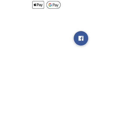
Nouveautés
Méthodes
d'Expéditions
Politique de
Retour &
Garantie
Rejoignez notre
groupe V.I.P
Vendez nous
vos Jeux!