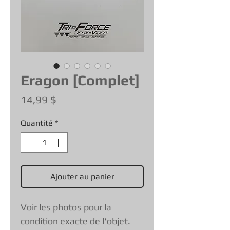
Eragon [Complet]
Prix
14,99 $
Quantité
*
Ajouter au panier
Voir les photos pour la
condition exacte de l'objet.