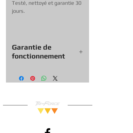
Testé, nettoyé et garantie 30
jours.
Garantie de
fonctionnement
Tout nos jeux, consoles et
accessoires (sauf exception &
objets vendu tel quel) viennent
avec une garantie de
fonctionnement de
30
jours, vous
pouvez donc magasiner en toute
confiance!