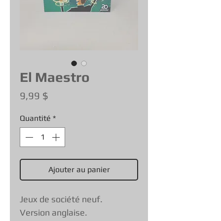
El Maestro
Prix
9,99 $
Quantité
*
Ajouter au panier
Jeux de société neuf.
Version anglaise.