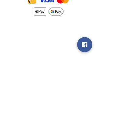
Nouveautés
Méthodes
d'Expéditions
Politique de
Retour &
Garantie
Rejoignez notre
groupe V.I.P
Vendez nous
vos Jeux!