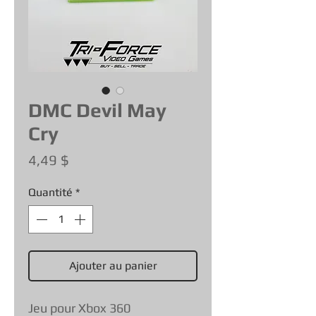
DMC Devil May
Cry
Prix
4,49 $
Quantité
*
Ajouter au panier
Jeu pour Xbox 360