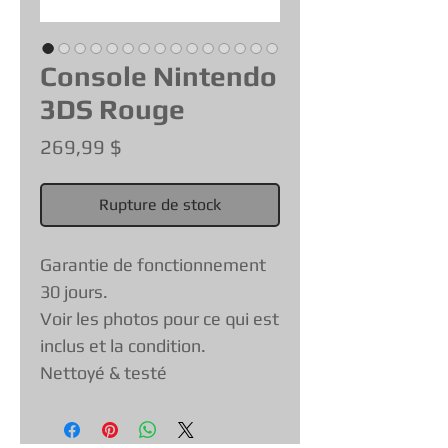
Console Nintendo
3DS Rouge
Prix
269,99 $
Rupture de stock
Garantie de fonctionnement
30 jours.
Voir les photos pour ce qui est
inclus et la condition.
Nettoyé & testé