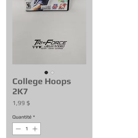
College Hoops
2K7
Prix
1,99 $
Quantité
*