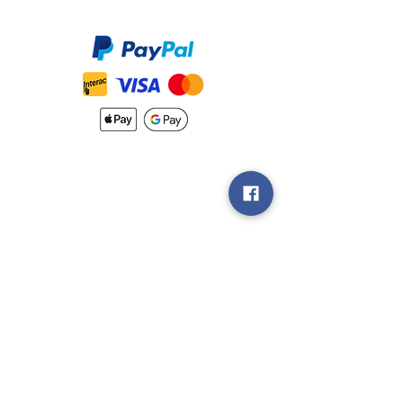
Accepté
Nouveautés
Méthodes
d'Expéditions
Politique de
Retour &
Garantie
Rejoignez notre
groupe V.I.P