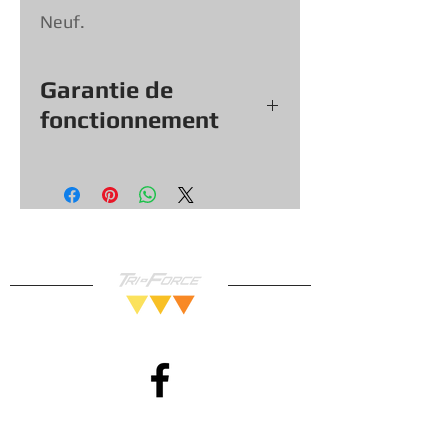
Neuf.
Garantie de
fonctionnement
Tout nos jeux, consoles et
accessoires (sauf exception &
objets vendu tel quel) viennent
avec une garantie de
fonctionnement de
30
jours, vous
pouvez donc magasiner en toute
confiance!
Méthodes de Paiements