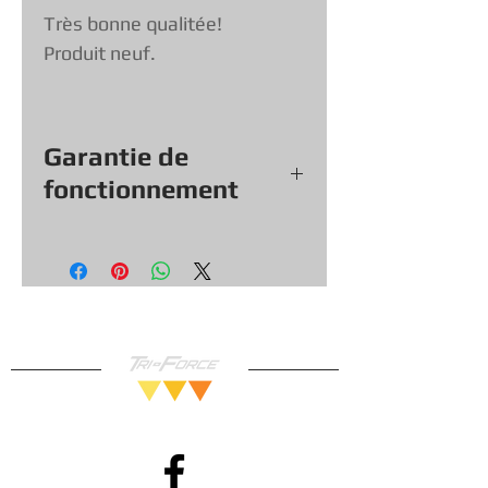
Très bonne qualitée!
Produit neuf.
Garantie de
fonctionnement
Tout nos jeux, consoles et
accessoires (sauf exception &
objets vendu tel quel) viennent
avec une garantie de
fonctionnement de
30
jours, vous
pouvez donc magasiner en toute
confiance!