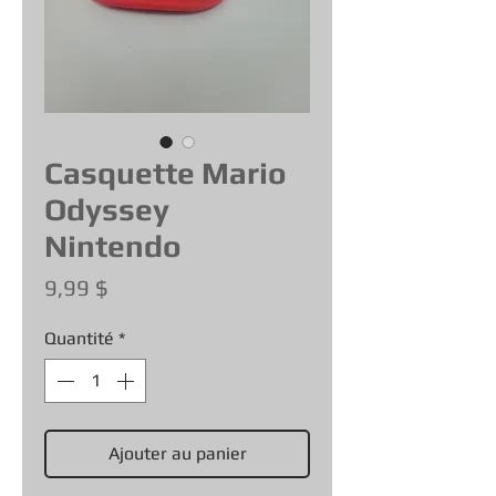
Casquette Mario
Odyssey
Nintendo
Prix
9,99 $
Quantité
*
Ajouter au panier