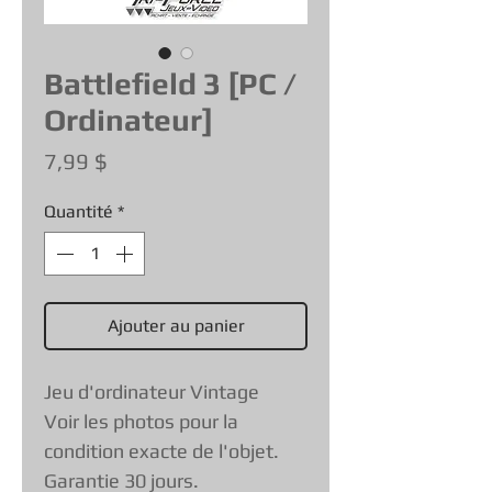
Battlefield 3 [PC /
Ordinateur]
Prix
7,99 $
Quantité
*
Ajouter au panier
Jeu d'ordinateur Vintage
Voir les photos pour la
condition exacte de l'objet.
Garantie 30 jours.