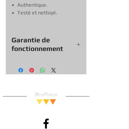
Authentique.
Testé et nettoyé.
Garantie de
fonctionnement
Tout nos jeux, consoles et
accessoires (sauf exception &
objets vendu tel quel) viennent
avec une garantie de
fonctionnement de
30
jours, vous
pouvez donc magasiner en toute
confiance!