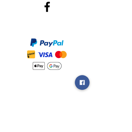
Méthodes de Paiements
Accepté
Nouveautés
Méthodes
d'Expéditions
Politique de
Retour &