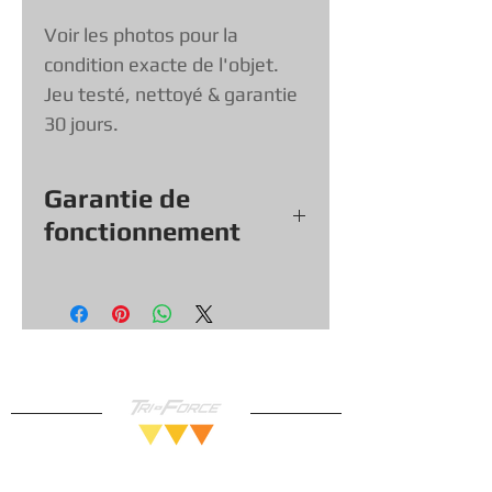
Voir les photos pour la
condition exacte de l'objet.
Jeu testé, nettoyé & garantie
30 jours.
Garantie de
fonctionnement
Tout nos jeux, consoles et
accessoires (sauf exception &
objets vendu tel quel) viennent
avec une garantie de
fonctionnement de 30 jours, vous
pouvez donc magasiner en toute
confiance!