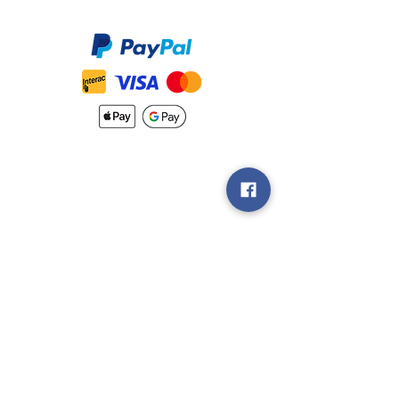
Accepté
Nouveautés
Méthodes
d'Expéditions
Politique de
Retour &
Garantie
Rejoignez notre
groupe V.I.P