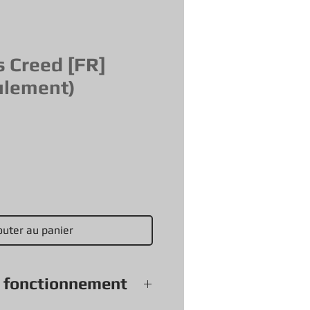
s Creed [FR]
eulement)
outer au panier
e fonctionnement