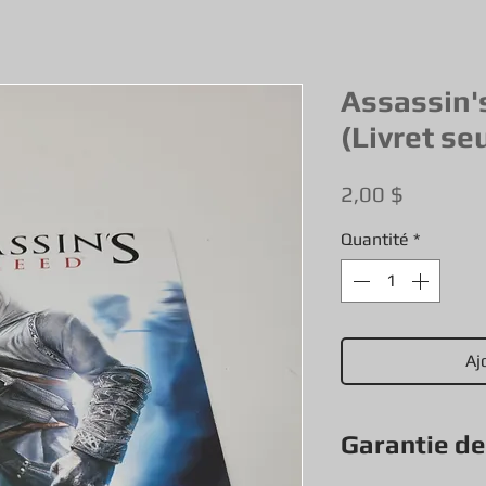
Assassin'
(Livret s
Prix
2,00 $
Quantité
*
Aj
Garantie d