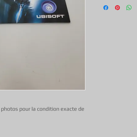
Tout nos jeux, con
exception & objets
une garantie de f
vous pouvez donc 
s photos pour la condition exacte de